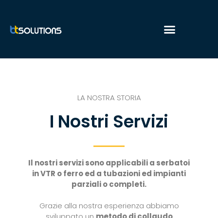
Home
Chi siamo
LA NOSTRA STORIA
Servizi
I Nostri Servizi
Collaudi di Tenuta: T-TEC
Ricerca Perdite: Leak Hunter
Spingardatura Ultrasuoni
Assistenza Tecnica Idromar
Il nostri servizi sono applicabili a serbatoi
Assistenza Tecnica Gallinea
in VTR o ferro ed a tubazioni ed impianti
Assistenza al Refit
parziali o completi.
Politica Qualità
Grazie alla nostra esperienza abbiamo
Area Riservata
sviluppato un
metodo di collaudo